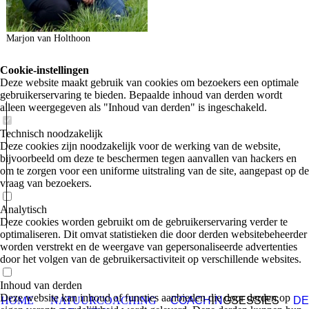
Marjon van Holthoon
Cookie-instellingen
Deze website maakt gebruik van cookies om bezoekers een optimale
gebruikerservaring te bieden. Bepaalde inhoud van derden wordt
alleen weergegeven als "Inhoud van derden" is ingeschakeld.
Technisch noodzakelijk
Deze cookies zijn noodzakelijk voor de werking van de website,
bijvoorbeeld om deze te beschermen tegen aanvallen van hackers en
om te zorgen voor een uniforme uitstraling van de site, aangepast op de
vraag van bezoekers.
Analytisch
Deze cookies worden gebruikt om de gebruikerservaring verder te
optimaliseren. Dit omvat statistieken die door derden websitebeheerder
worden verstrekt en de weergave van gepersonaliseerde advertenties
door het volgen van de gebruikersactiviteit op verschillende websites.
Inhoud van derden
Deze website kan inhoud of functies aanbieden die door derden op
HOME
NATUURCOACHING
COACH
I
N
GSESSIES
DE